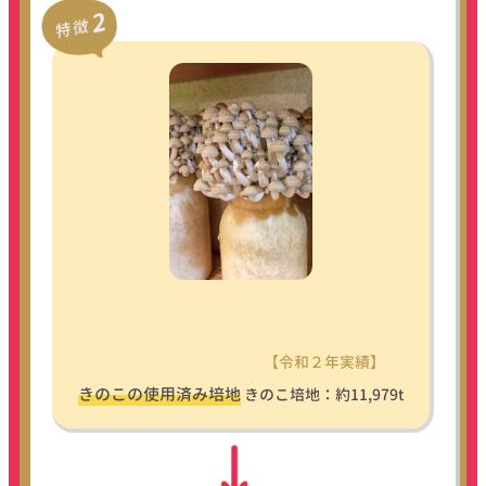
【令和２年実績】
きのこの
使用済み培地
きのこ培地：約11,979t