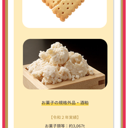
お菓⼦の
規格外品・酒粕
【令和２年実績】
お菓子類等：約3,067t